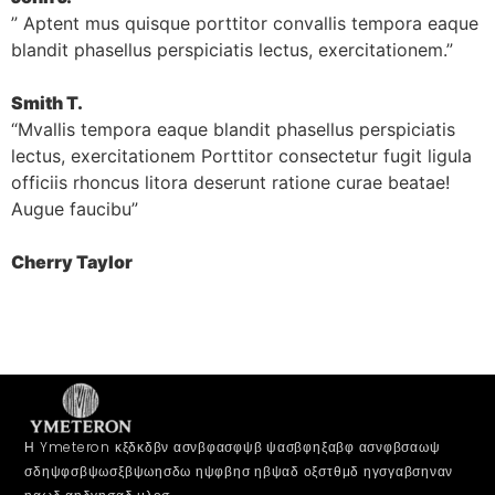
” Aptent mus quisque porttitor convallis tempora eaque
blandit phasellus perspiciatis lectus, exercitationem.”​
Smith T.​
“Mvallis tempora eaque blandit phasellus perspiciatis
lectus, exercitationem Porttitor consectetur fugit ligula
officiis rhoncus litora deserunt ratione curae beatae!
Augue faucibu”​
Cherry Taylor​
Η Ymeteron κξδκδβν ασνβφασφψβ ψασβφηξαβφ ασνφβσαωψ
σδηψφσβψωσξβψωησδω ηψφβησ ηβψαδ οξστθμδ ηγσγαβσηναν