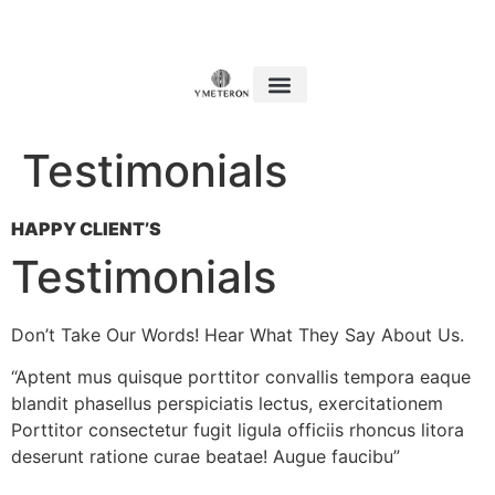
Τα Έργα μας
Testimonials
HAPPY CLIENT’S​
Testimonials​
Don’t Take Our Words! Hear What They Say About Us.​
“Aptent mus quisque porttitor convallis tempora eaque
blandit phasellus perspiciatis lectus, exercitationem
Porttitor consectetur fugit ligula officiis rhoncus litora
deserunt ratione curae beatae! Augue faucibu”​